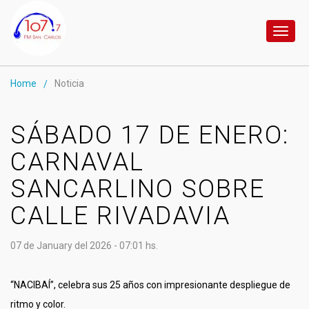
Toggl
naviga
Home
Noticia
/
SÁBADO 17 DE ENERO:
CARNAVAL
SANCARLINO SOBRE
CALLE RIVADAVIA
07 de January del 2026 - 07:01 hs.
“NACIBAÍ”, celebra sus 25 años con impresionante despliegue de
ritmo y color.