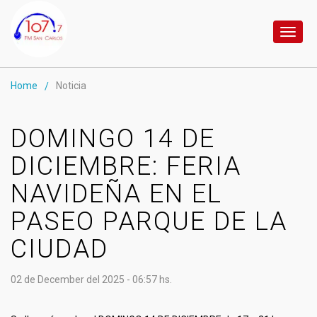
Toggl
naviga
Home
Noticia
/
DOMINGO 14 DE
DICIEMBRE: FERIA
NAVIDEÑA EN EL
PASEO PARQUE DE LA
CIUDAD
02 de December del 2025 - 06:57 hs.