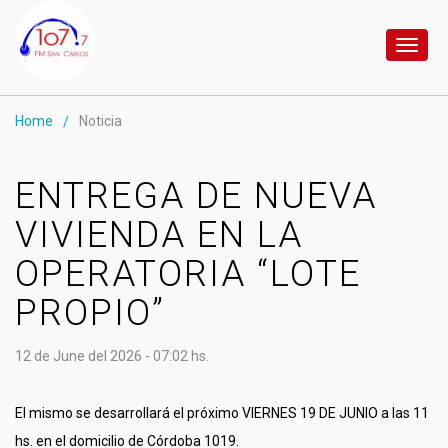
Toggl
naviga
Home
Noticia
/
ENTREGA DE NUEVA
VIVIENDA EN LA
OPERATORIA “LOTE
PROPIO”
12 de June del 2026 - 07:02 hs.
El mismo se desarrollará el próximo VIERNES 19 DE JUNIO a las 11
hs. en el domicilio de Córdoba 1019.