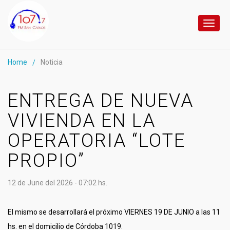
Toggl
naviga
Home
Noticia
/
ENTREGA DE NUEVA
VIVIENDA EN LA
OPERATORIA “LOTE
PROPIO”
12 de June del 2026 - 07:02 hs.
El mismo se desarrollará el próximo VIERNES 19 DE JUNIO a las 11
hs. en el domicilio de Córdoba 1019.