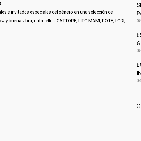
s.
S
es e invitados especiales del género en una selección de
P
low y buena vibra, entre ellos: CATTORE, LITO MAMI, POTE, LODI,
05
E
G
05
E
I
04