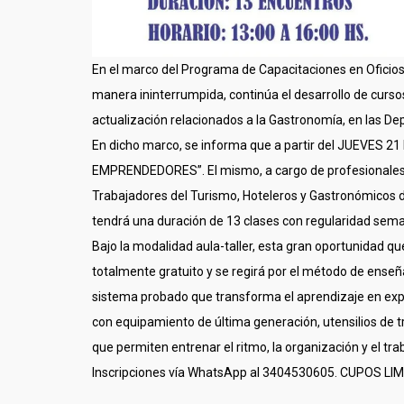
En el marco del Programa de Capacitaciones en Ofici
manera ininterrumpida, continúa el desarrollo de curso
actualización relacionados a la Gastronomía, en las De
En dicho marco, se informa que a partir del JUEVES 
EMPRENDEDORES”. El mismo, a cargo de profesionales 
Trabajadores del Turismo, Hoteleros y Gastronómicos de
tendrá una duración de 13 clases con regularidad seman
Bajo la modalidad aula-taller, esta gran oportunidad qu
totalmente gratuito y se regirá por el método de ense
sistema probado que transforma el aprendizaje en exper
con equipamiento de última generación, utensilios de tra
que permiten entrenar el ritmo, la organización y el tra
Inscripciones vía WhatsApp al 3404530605. CUPOS LI