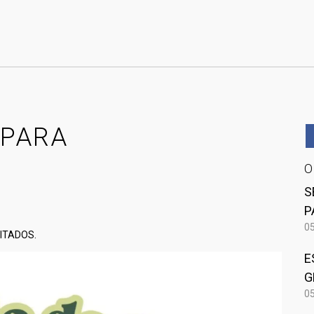
 PARA
S
P
05
MITADOS.
E
G
05