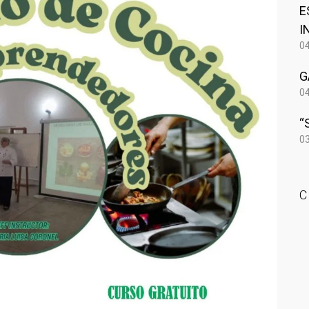
E
I
04
G
04
“
03