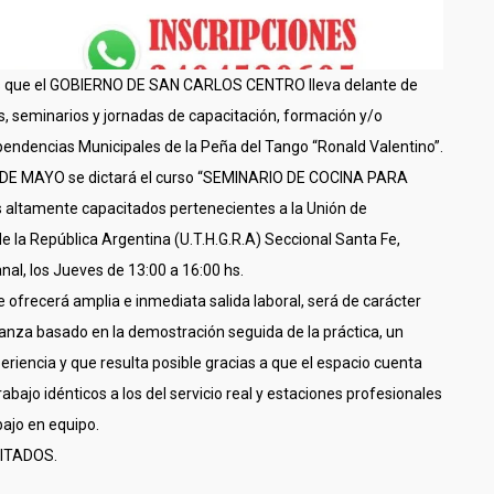
os que el GOBIERNO DE SAN CARLOS CENTRO lleva delante de
s, seminarios y jornadas de capacitación, formación y/o
pendencias Municipales de la Peña del Tango “Ronald Valentino”.
21 DE MAYO se dictará el curso “SEMINARIO DE COCINA PARA
altamente capacitados pertenecientes a la Unión de
 la República Argentina (U.T.H.G.R.A) Seccional Santa Fe,
al, los Jueves de 13:00 a 16:00 hs.
e ofrecerá amplia e inmediata salida laboral, será de carácter
ñanza basado en la demostración seguida de la práctica, un
iencia y que resulta posible gracias a que el espacio cuenta
bajo idénticos a los del servicio real y estaciones profesionales
bajo en equipo.
MITADOS.